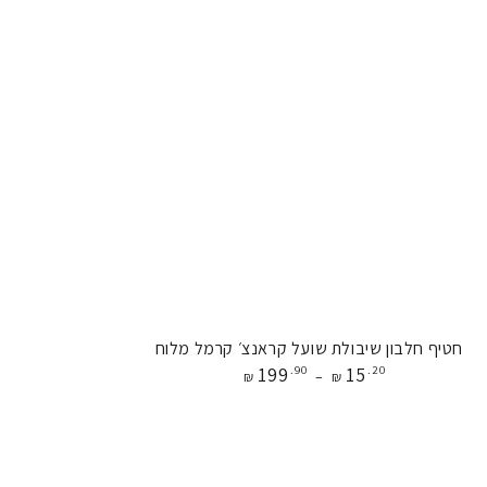
חטיף
חטיף חלבון שיבולת שועל קראנצ׳ קרמל מלוח
מחיר
199
.90
15
.20
חלבון
₪
₪
שיבולת
שועל
קראנצ׳