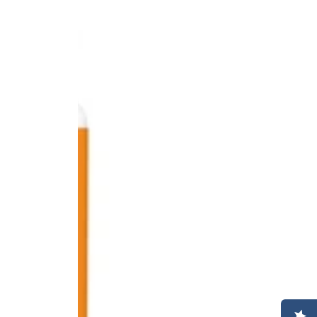
עשב
חיטה