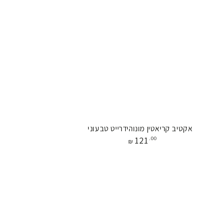
אקטיב
אקטיב קריאטין מונוהידרייט טבעוני
מחיר
121
.00
קריאטין
₪
מונוהידרייט
טבעוני