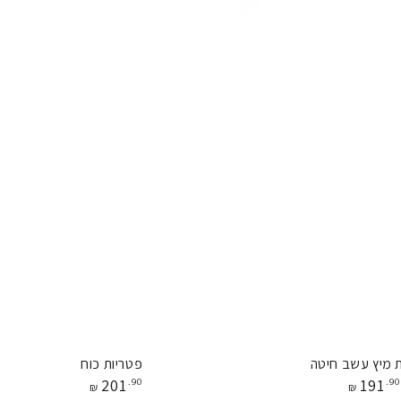
פטריות
מיץ עשב חיטה
פטריות כוח
מחיר
מחיר
201
.90
191
.90
כוח
₪
₪