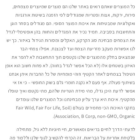
כל המוצרים שאתם רואים באתר שלנו הם מוצרים שמיוצרים מצמחים,
פירות, ירקות, אצות ופטריות שמגודלים לפי הזמנה בשיטות אורגניות
ואקולוגיות שמבטיחות את איכות המוצר הסופי. הם מגודלים בסחר הוגן
והתחשבות בסביבה. תמיד נכיר את המגדלים והחוות בהן אופטימלי לגדל
את הצמחים מבחינת סוג הקרקע, האקלים ומסורות הגידול באיזור. כך יש
לנו אפשרות מעקב מזריעת הצמח ועד לצנצנת. אפילו צמחי הבר
שנמצאים בחלק מהמוצרים שלנו נקטפים תוך התחשבות לא להפר את
האיזון בשטחים אלו (לא הכל אפשר לגדל בחווה). לא פחות חשוב הוא אופן
הטיפול בצמחים לאחר הקטיף וזוהי מומחיות של כל החברות איתן אנחנו
בשיתוף פעולה. אף פעם לא נקנה חומרי גלם בשוק החופשי – כי אז אי
אפשר לדעת היכן גדלו, מהי מידת הטריות שלהם, מתי נקטפו ואיך טופלו
מהקטיף. איכות היא ערך עליון מבחינתנו וכל המוצרים שלנו עומדים
בתקני האיכות הכי מחמירים בעולם (Fair Wild, Fair For Life, Soil
Association, B Corp, non-GMO, Organic).
לדעתי הדרך לחיים בריאים ומאושרים, חיי חיוניות ללא גיל, מתחילה
בלקיחת אחריות על הבריאות. זה הכרחי להקשיב לגוף שלנו וללמוד מה