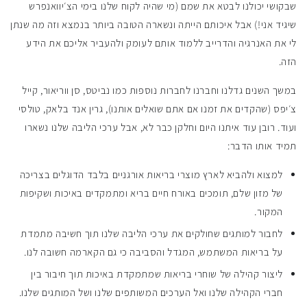
שבקושי יכולנו לבטא את שמם (מי שהיה לקוח שלנו בימי הצ׳יוואנפרש
שיגיד אני!) אבל איכותם הייתה ונשארה הטובה ביותר בנמצא וזה מה שנתן
לי את האנרגיה והדרייב ללמוד אותם לעומק ולהעביר אליכם את הידע
הזה.
במשך השנים גדלנו וחברנו לחברות נוספות כמו נביטס, סן ווריאור, קייל
צ׳יפס (שהקדים את זמנו אם אתם שואלים אותנו), גרין אנד בלאק, טולסי
ועוד. רובן עוד איתנו היום וחלקן כבר לא, אבל ערכי הליבה שלנו נשארו
תמיד אותו הדבר:
למצוא ולהביא לארץ מוצרי בריאות אורגניים בלבד הדוגלים בצריכה
של מזון שלם, תומכים באורח חיים בריא ומתמקדים באיכות ושקיפות
המקור.
לחבור למותגים שחולקים את ערכי הליבה שלנו תוך חשיבה מתמדת
על בריאות המשתמש, המגדל והסביבה כי גם הקארמה חשובה לנו.
ליצור קהילה של שוחרי בריאות שמתמקדת באיכות תוך חיבור בין
חברי הקהילה שלנו ואל הערכים המשותפים שלנו ושל המותגים שלנו.