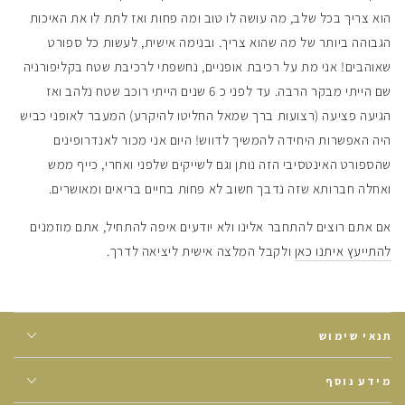
הוא צריך בכל שלב, מה עושה לו טוב ומה פחות ואז לתת לו את האיכות
הגבוהה ביותר של מה שהוא צריך. ובנימה אישית, לעשות כל ספורט
שאוהבים! אני מת על רכיבת אופניים, נחשפתי לרכיבת שטח בקליפורניה
שם הייתי מבקר הרבה. עד לפני כ 6 שנים הייתי רוכב שטח נלהב ואז
הגיעה פציעה (רצועות ברך שמאל החליטו להיקרע) המעבר לאופני כביש
היה האפשרות היחידה להמשיך לדווש! היום אני מכור לאנדרופינים
שהספורט האינטסיבי הזה נותן וגם לשייקים שלפני ואחרי, כייף ממש
ואחלה חברותא שזה נדבך חשוב לא פחות בחיים בריאים ומאושרים.
אם אתם רוצים להתחבר אלינו ולא יודעים איפה להתחיל, אתם מוזמנים
להתייעץ איתנו כאן
ולקבל המלצה אישית ליציאה לדרך.
תנאי שימוש
מידע נוסף