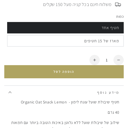
⠀משלוח חינם בכל קניה מעל 150 שקלים
כמות
חטיף אחד
מארז של 15 חטיפים
כמות
הסרת
הוספת
יחידה
עוד
הוספה לסל
מ
חטיף
חטיף
שיבולת
שיבולת
שועל
שועל
עוגת
מידע נוסף
עוגת
לימון
חטיף שיבולת שועל עוגת לימון - Organic Oat Snack Lemon
לימון
40 גרם
שילוב של שיבולת שועל ללא גלוטן באיכות הטובה ביותר עם חמאות