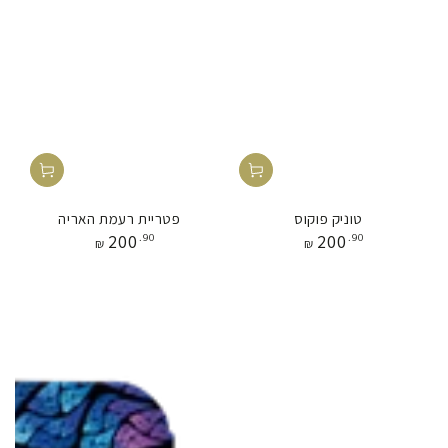
טוניק פוקוס
פטריית רעמת האריה
מחיר
מחיר
200
.90
200
.90
₪
₪