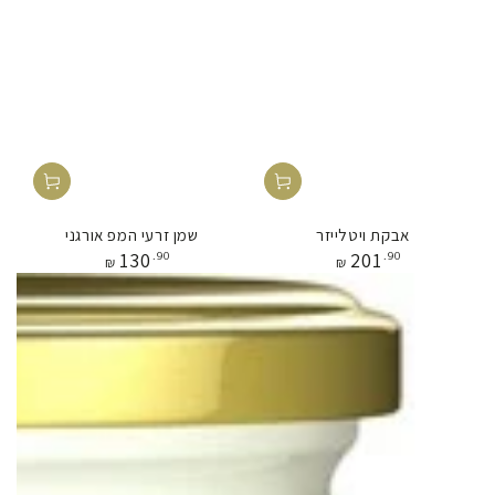
אבקת ויטלייזר
שמן זרעי המפ אורגני
מחיר
מחיר
130
.90
201
.90
₪
₪