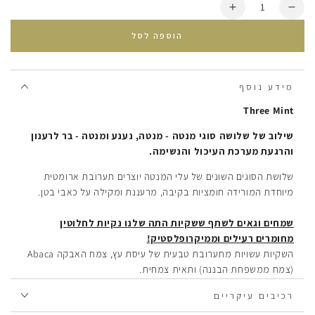
כמות
הסרת
הוספת
יחידה
עוד
הוספה לסל
מ
חליטת
חליטת
תה
תה
שלוש
שלוש
מנטה
מידע נוסף
מנטה
Three Mint
שילוב של שלושה סוגי מנטה - מנטה, נענע ומנטה - בר לרענון
והרגעת מערכת העיכול והנשימה.
שלושת הסוגים השונים של עלי המנטה יוצרים תערובת ארומטית
מיוחדת המורידה חומציות בקיבה, מרעננת ומקילה על כאבי בטן.
שמחים וגאים לשתף ששקיות התה שלנו נקיות לחלוטין
מחומרים רעילים וממיקרופלסטיק!
השקיות עשויות מתערובת טבעית של עיסת עץ, צמח האבקה Abaca
(צמח ממשפחת הבננה) ותאית צמחית.
החוט עשוי מכותנה אורגנית, והחיבור שלעיתים נעשה בתעשייה
רכיבים עיקריים
בעזרת כימיקלים וחומר הדבקה לא רצויים מתבצע אצלנו בתפירה