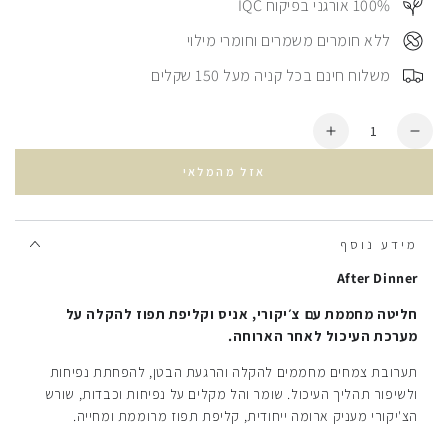
100%⠀ אורגני בפיקוח IQC
⠀ללא חומרים משמרים וחומרי מילוי
⠀משלוח חינם בכל קניה מעל 150 שקלים
כמות
הסרת
הוספת
יחידה
עוד
אזל מהמלאי
מ
חליטת
חליטת
תה
תה
אחרי
אחרי
האוכל
מידע נוסף
האוכל
After Dinner
חליטה מחממת עם צ׳יקורי, אניס וקליפת תפוז להקלה על
מערכת העיכול לאחר הארוחה.
תערובת צמחים מחממים להקלה והרגעת הבטן, להפחתת נפיחות
ולשיפור תהליך העיכול.
שומר והל מקלים על נפיחות וכבדות, שורש
הצ'יקורי מעניק ארומה ייחודית, קליפת תפוז מרוממת ומחייה.