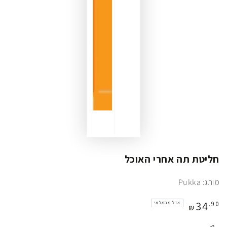
חליטת תה אחרי האוכל
מותג: Pukka
מחיר
34
.90
אזל מהמלאי
₪