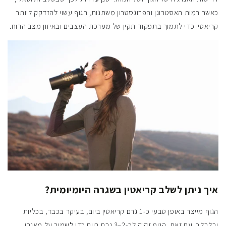
כאשר רמות האסטרוגן והפרוגסטרון משתנות, הגוף עשוי להזדקק ליותר
קריאטין כדי לתמוך בתפקוד תקין של מערכת העצבים ובאיזון מצב הרוח.
איך ניתן לשלב קריאטין בשגרה היומיומית?
הגוף מייצר באופן טבעי כ-1 גרם קריאטין ביום, בעיקר בכבד, בכליות
ובלבלב. עם זאת, הגוף זקוק לכ-2–3 גרם ביום כדי לשמור על מאגרי