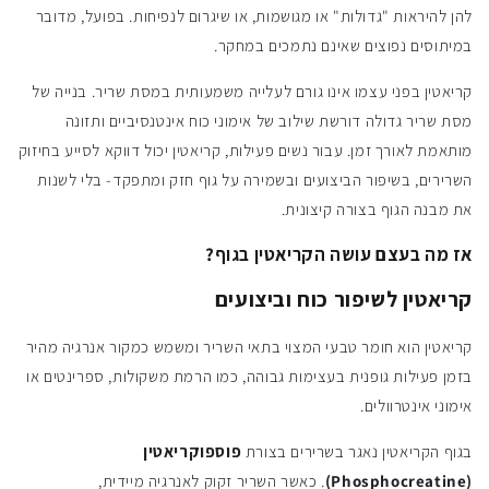
להן להיראות "גדולות" או מגושמות, או שיגרום לנפיחות. בפועל, מדובר
במיתוסים נפוצים שאינם נתמכים במחקר.
קריאטין בפני עצמו אינו גורם לעלייה משמעותית במסת שריר. בנייה של
מסת שריר גדולה דורשת שילוב של אימוני כוח אינטנסיביים ותזונה
מותאמת לאורך זמן. עבור נשים פעילות, קריאטין יכול דווקא לסייע בחיזוק
השרירים, בשיפור הביצועים ובשמירה על גוף חזק ומתפקד- בלי לשנות
את מבנה הגוף בצורה קיצונית.
אז מה בעצם עושה הקריאטין בגוף?
קריאטין לשיפור כוח וביצועים
קריאטין הוא חומר טבעי המצוי בתאי השריר ומשמש כמקור אנרגיה מהיר
בזמן פעילות גופנית בעצימות גבוהה, כמו הרמת משקולות, ספרינטים או
אימוני אינטרוולים.
בגוף הקריאטין נאגר בשרירים בצורת
פוספוקריאטין
(Phosphocreatine)
. כאשר השריר זקוק לאנרגיה מיידית,