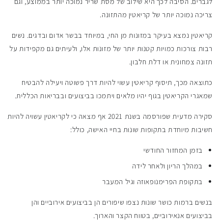
לגברים. הסיבה לכך היא שילוב של מסת שריר נמוכה יותר בממוצע, וגם
צריכה נמוכה יותר של קריאטין מהתזונה.
קריאטין נמצא בעיקר במזונות מן החי, במיוחד בבשר אדום ובדגים. נשים
רבות צורכות כמויות קטנות יותר של מזונות אלו, ולעיתים גם מקפידות על
תזונה צמחונית או דלת חלבון.
כתוצאה מכך, תיסוף קריאטין עשוי להיות דרך פשוטה ויעילה להבטיח
שמאגרי הקריאטין בגוף יהיו מלאים ויתמכו בביצועים ובבריאות הכללית.
סקירה מדעית שפורסמה בשנת 2021 אף מצאה כי לקריאטין עשויה להיות
חשיבות מיוחדת בתקופות שונות בחיי האישה, כולל:
בזמן המחזור החודשי
במהלך הריון ולאחר לידה
בתקופת הפרימנופאוזה וגיל המעבר
בנשים ברמות כושר שונות נצפו שיפורים הן בביצועים אירוביים והן
בביצועים אנאירוביים, בטווח הקצר והארוך.