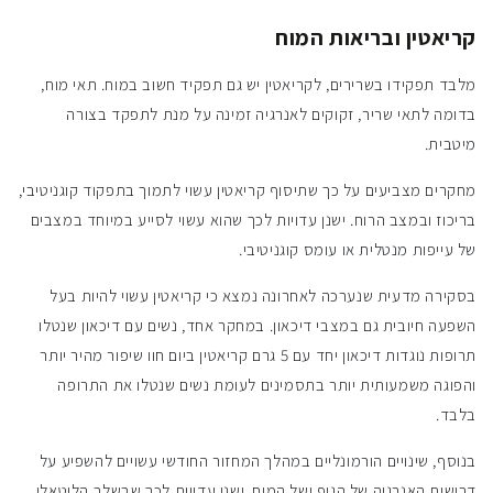
קריאטין ובריאות המוח
מלבד תפקידו בשרירים, לקריאטין יש גם תפקיד חשוב במוח. תאי מוח,
בדומה לתאי שריר, זקוקים לאנרגיה זמינה על מנת לתפקד בצורה
מיטבית.
מחקרים מצביעים על כך שתיסוף קריאטין עשוי לתמוך בתפקוד קוגניטיבי,
בריכוז ובמצב הרוח. ישנן עדויות לכך שהוא עשוי לסייע במיוחד במצבים
של עייפות מנטלית או עומס קוגניטיבי.
בסקירה מדעית שנערכה לאחרונה נמצא כי קריאטין עשוי להיות בעל
השפעה חיובית גם במצבי דיכאון. במחקר אחד, נשים עם דיכאון שנטלו
תרופות נוגדות דיכאון יחד עם 5 גרם קריאטין ביום חוו שיפור מהיר יותר
והפוגה משמעותית יותר בתסמינים לעומת נשים שנטלו את התרופה
בלבד.
בנוסף, שינויים הורמונליים במהלך המחזור החודשי עשויים להשפיע על
דרישות האנרגיה של הגוף ושל המוח. ישנן עדויות לכך שבשלב הלוטאלי,