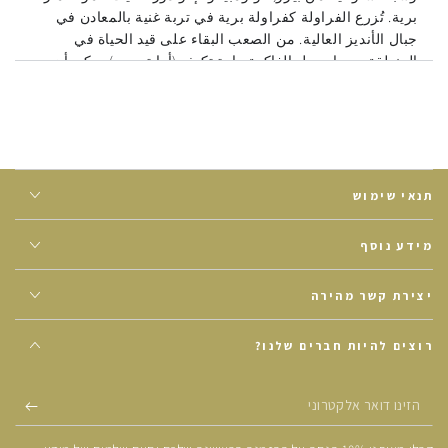
برية.
تُزرع الفراولة كفراولة برية في تربة غنية بالمعادن في
جبال الأنديز العالية. من الصعب البقاء على قيد الحياة في
المنطقة ، مما يجعل الفاكهة مادة تكيف (أدابتوجين) يمكن أن
تساعد في حالات الإجهاد البدني, العقلي والعاطفي
.
تتشابه الفراولة الذهبية في الشكل مع طماطم الكرز ، فهي ذات
لون برتقالي ذهبي وتوضع في حمالات ورقية دقيقة تشبه
الفوانيس الصينية الحمراء.
حصدها الأزتيك في أمريكا الوسطى
والجنوبية واستخدموا في الصلصات الخضراء التقليدية في
תנאי שימוש
المكسيك.
الفراولة غنية بمضادات الأكسدة ، وبيتا كاروتين ، الحديد ،
מידע נוסף
البيوفلافونويدس ، الألياف الغذائية وفيتامين سي. وهي معروفة
بمُحسّنات الجهاز الهضمي اللطيفة التي تشجع الحركة في الجهاز
יצירת קשר מהירה
الهضمي وتساعد على امتصاص العناصر الغذائية ، تدعم الأوعية
الدموية وتقوية مرونة الشعيرات الدموية والأوردة. تمنع تراكم
רוצים להיות חברים שלנו?
الدم وتركيز البكتين المرتفع يمنع امتصاص السكر والكوليسترول
في الدم ويساعد في التخلص من السموم المختلفة.
הזינו
مزارع التنمية: يتم حصاد الفراولة الذهبية في نيفيت يدويًا في
דואר
المزارع العائلية الصغيرة في جبال الأنديز بكولومبيا ، ويتم