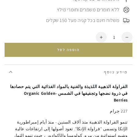
⠀ללא חומרים משמרים וחומרי מילוי
⠀משלוח חינם בכל קניה מעל 150 שקלים
כמות
הסרת
הוספת
יחידה
עוד
הוספה לסל
מ
الفراولة
الفراولة
الذهبية
الذهبية
מידע נוסף
الفراولة الذهبية اللذيذة والغنية بالمواد الغذائية التي يتم حصادها
في ذروة نضجها وتجفيفها في الشمس -Organic Golden
Berries
227 جرام
تنمو الفراولة الذهبية منذ آلاف السنين - منذ أيام إمبراطورية
الإنكا وتسمى "فراولة الإنكا". تعود أصولها إلى ارتفاعات عالية
وشبه استوائية من بيرو, كولومبيا والإكوادور ، حيث تنمو الثمار