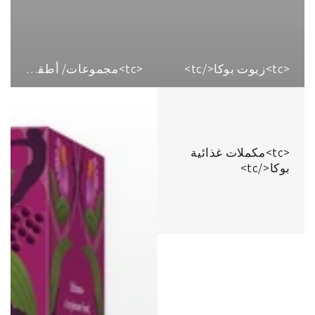
<tc>زيوت بوكا</tc>
<tc>مجموعات/ أطقم</tc>
<tc>مكملات غذائية
بوكا</tc>