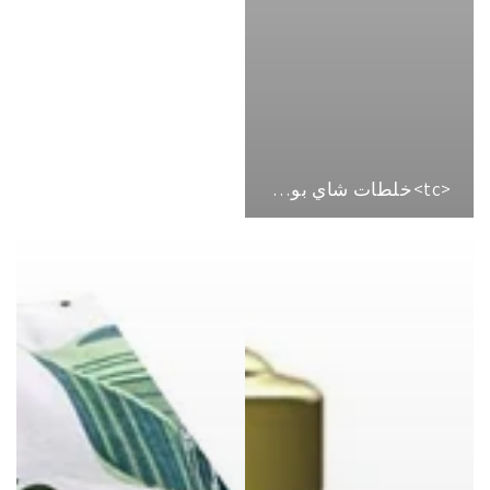
<tc>خلطات شاي بوكا</tc>