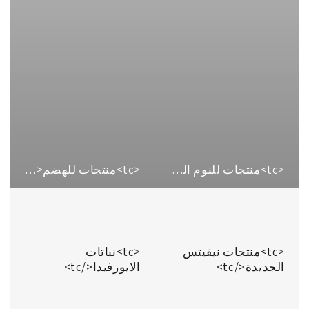
<tc>منتجات للنوم الجيد</tc>
<tc>منتجات للهضم</tc>
<tc>منتجات نيفيتس
<tc>نباتات
الجديدة</tc>
الايورفيدا</tc>