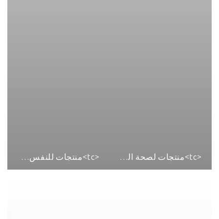
<tc>منتجات لصحة الدماغ</tc>
<tc>منتجات للنفس</tc>