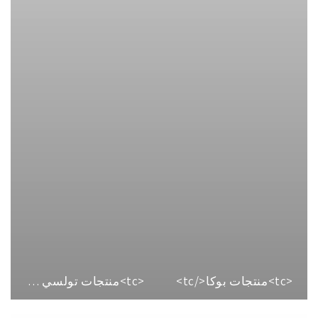
<tc>منتجات بوكا</tc>
<tc>منتجات تولسي سبيريت</tc>