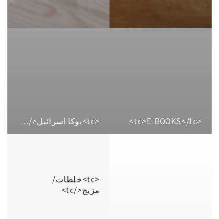
<tc>E-BOOKS</tc>
<tc>بوكا اسرائيل</tc>
<tc>خلطات/
مزيج</tc>