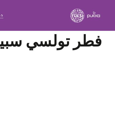
לפ
קולקציה:
فطر تولسي سبي