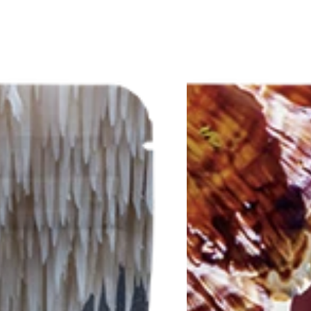
كورديسيبس</tc>