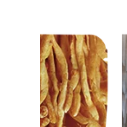
ذيل
الديك</tc>