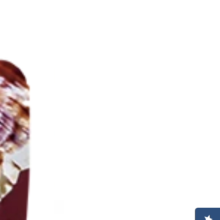
ريشي
عرف
الأسد