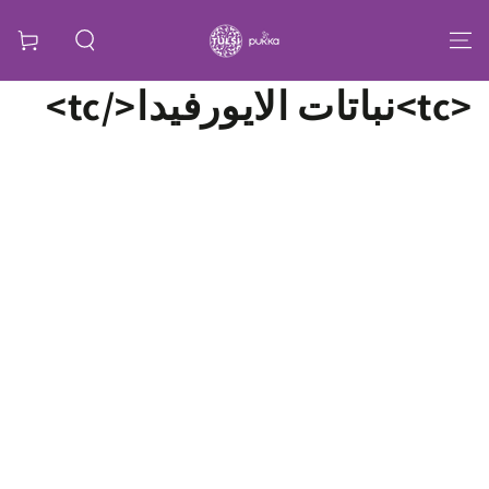
קולקציה:
<tc>نباتات الايورفيدا</tc>