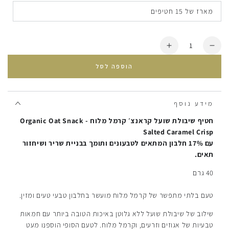
מארז של 15 חטיפים
כמות
הסרת
הוספת
יחידה
עוד
הוספה לסל
מ
חטיף
חטיף
חלבון
חלבון
שיבולת
שיבולת
שועל
מידע נוסף
שועל
קראנצ׳
חטיף שיבולת שועל קראנצ׳ קרמל מלוח - Organic Oat Snack
קראנצ׳
קרמל
Salted Caramel Crisp
קרמל
מלוח
עם 17% חלבון המתאים לטבעונים ותומך בבניית שריר ושיחזור
מלוח
תאים.
40 גרם
טעם בלתי מתפשר של קרמל מלוח מועשר בחלבון טבעי טעים ומזין.
שילוב של שיבולת שועל ללא גלוטן באיכות הטובה ביותר עם חמאות
טבעיות של אגוזים וזרעים, וקרמל מלוח. לטעם הסופי הוספנו מעט