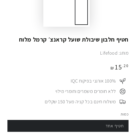
חטיף חלבון שיבולת שועל קראנצ׳ קרמל מלוח
מותג: Lifefood
מחיר
15
.20
₪
100%⠀ אורגני בפיקוח IQC
⠀ללא חומרים משמרים וחומרי מילוי
⠀משלוח חינם בכל קניה מעל 150 שקלים
כמות
חטיף אחד