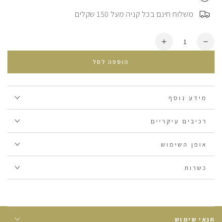
⠀משלוח חינם בכל קניה מעל 150 שקלים
כמות
הסרת
הוספת
יחידה
עוד
הוספה לסל
מ
&lt;tc&gt;سمن&lt;/tc&gt;
&lt;tc&gt;سمن&lt;/tc&gt;
מידע נוסף
רכיבים עיקריים
אופן השימוש
כשרות
תנאי שימוש