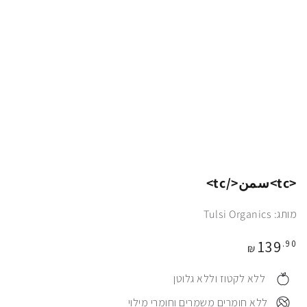
<tc>سمن</tc>
מותג: Tulsi Organics
מחיר
139
.90
₪
⠀ ללא לקטוז וללא גלוטן
⠀ללא חומרים משמרים וחומרי מילוי