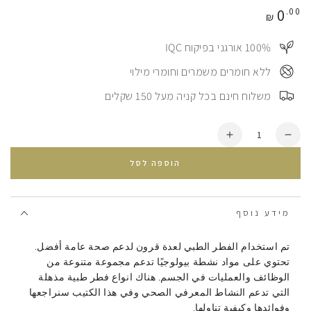
מחיר
0
.00
₪
100%⠀ אורגני בפיקוח IQC
⠀ללא חומרים משמרים וחומרי מילוי
⠀משלוח חינם בכל קניה מעל 150 שקלים
כמות
הסרת
הוספת
יחידה
עוד
הוספה לסל
מ
&lt;tc&gt;الفطر
&lt;tc&gt;الفطر
لصحة
لصحة
الدماغ
מידע נוסף
الدماغ
-
-
كتيب
كتيب
مجاني&lt;/tc&gt;
تم استخدام الفطر الطبي لعدة قرون لدعم صحة عامة أفضل.
مجاني&lt;/tc&gt;
تحتوي على مواد نشطة بيولوجيًا تدعم مجموعة متنوعة من
الوظائف والعمليات في الجسم. هناك انواع فطر طبية مذهلة
التي تدعم النشاط المعرفي الصحي وفي هذا الكتيب سنراجعها
وفوائدها وكيفية تناولها.