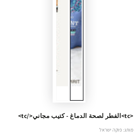
<tc>الفطر لصحة الدماغ - كتيب مجاني</tc>
מותג: פוקה ישראל