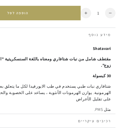
כמות
הוספה לסל
הסרת
הוספת
יחידה
עוד
מ
&lt;tc&gt;شتافاري&lt;/tc&gt;
&lt;tc&gt;شتافاري&lt;/tc&gt;
מידע נוסף
Shatavari
مقتطف شامل من نبات شتافاري ومعناه باللغة السنسكريتية "المر
زوج".
30 كبسولة
شتافاري نبات طبي يستخدم في طب الايورفيدا لكل ما يتعلق بص
الهرمونية. يوازن الهرمونات الأنثوية ، يساعد على الخصوبة وال
على تقليل الأعراض
مثل PMS.
لمزيد من المعلومات، انقر هنا
רכיבים עיקריים