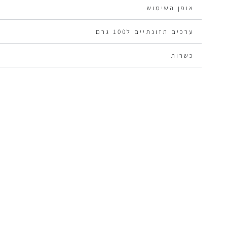
مكونات المنتج:
جذر شتافاري ، السيجرين - أعشاب بحريةمن ا
אופן השימוש
، جذر الزنجبيل ، سبيرولينا وكبسولة نبات السليلوز.
طريقة الاستخدام:
تناول كبسولة أو كبسولتين يوميًا مع الماء أو 
ערכים תזונתיים ל100 גרם
العضوي من بوكا ، قبل الأكل.
כשרות