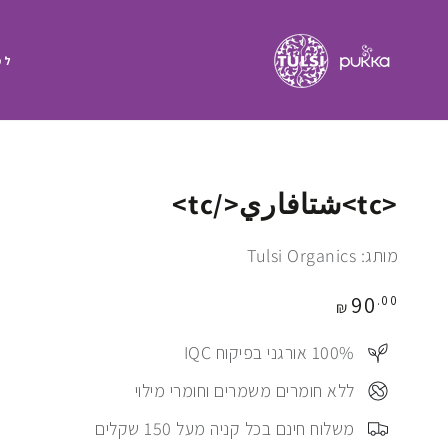
לפ
<tc>شتافاري</tc>
מותג: Tulsi Organics
מחיר
90
.00
₪
100%⠀ אורגני בפיקוח IQC
⠀ללא חומרים משמרים וחומרי מילוי
⠀משלוח חינם בכל קניה מעל 150 שקלים