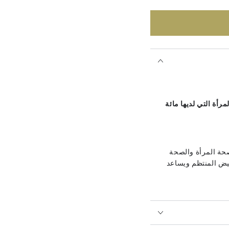
أة التي لديها مائة
حة المرأة والصحة
حيض المنتظم ويساعد