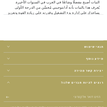
النبات أصبح مفضلًا وشائعًا في الغرب في السنوات الأخيرة.
يُعرف هذا بالنبات بأنه أدابتوجيني مُحسِّن من الدرجة الأولى
يساعدك على إدارة بدء التشغيل وقدرته على زيادة القوة وتعزيز
الصحة يشكل منتظم. أحد الخصائص الرئيسية في دلالات هذا
النبات هو الحد من التوتر والتقوية العامة.
مكونات المنتج:
جذر أشواغاندا ، السيجرين - أعشاب بحرية
قطبية طازجة ، جذر الزنجبيل ، سبيرولينا ،
كبسولة السليلوز
العشبية.
תנאי שימוש
طريقة الاستخدام:
تناول كبسولة أو كبسولتين مرتين يوميًا مع
الماء أو مع عصير الصبار العضوي من بوكا , قبل الأكل.
מידע נוסף
יצירת קשר מהירה
רוצים להיות חברים שלנו?
הזינו
דואר