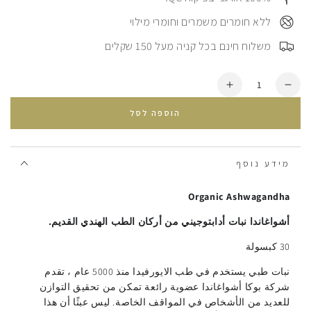
⠀ללא חומרים משמרים וחומרי מילוי
⠀משלוח חינם בכל קניה מעל 150 שקלים
כמות
הסרת
הוספת
יחידה
עוד
הוספה לסל
מ
اشواغاندا
اشواغاندا
מידע נוסף
Organic Ashwagandha
أشواغاندا نبات أدابتوجيني من أركان الطب الهندي القديم.
30 كبسولة
نبات طبي يستخدم في طب الايورفيدا منذ 5000 عام ، تقدم
شركة بوكا أشواغاندا عضوية رائعة تمكن من تحقيق التوازن
للعديد من الأشخاص في المواقف الخاصة. ليس عبثًا أن هذا