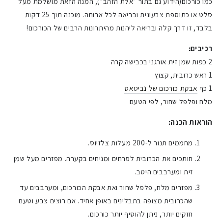
כמו כורכום(הידוע גם בתור ״אלת הזהב״), המנה הזאת מושלמת מעל
סלט או כתוספת צבעונית ובריאה לכל ארוחה. מוכנה תוך 25 דקות
בלבד, זו דרך קלה ובריאה ליהנות מהיתרונות הרבים של הכורכום!
רכיבים:
2 כפות שמן זית אורגני בכבישה קרה
1 ראש כרובית, קצוץ
1 כף
אבקת כורכום של נביטאס
מלח ופלפל שחור, לפי הטעם
הוראות הכנה:
מחממים תנור ל-200 מעלות צלזיוס.
חותכים את הכרובית לפרחים ומניחים בקערה. מפזרים מעל שמן
זית ומערבבים היטב.
מפזרים מלח, פלפל שחור ואת אבקת הכורכום, ומערבבים עד
שהכרובית מצופה בתבלינים באופן אחיד. אם רוצים צבע וטעם
חזקים יותר, ניתן להוסיף יותר כורכום.