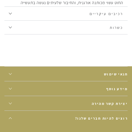
החוט עשוי מכותנה אורגנית, והחיבור שלעיתים נעשה בתעשייה
בעזרת כימיקלים וחומר הדבקה לא רצויים מתבצע אצלנו בתפירה
רכיבים עיקריים
בלבד.
כל הצמחים מהם מיוצרות החליטות הם אורגניים וגדלים בחקלאות
כשרות
מקיימת, שמכבדת גם את כדור הארץ וגם את הגוף שלנו.
תנאי שימוש
מידע נוסף
יצירת קשר מהירה
רוצים להיות חברים שלנו?