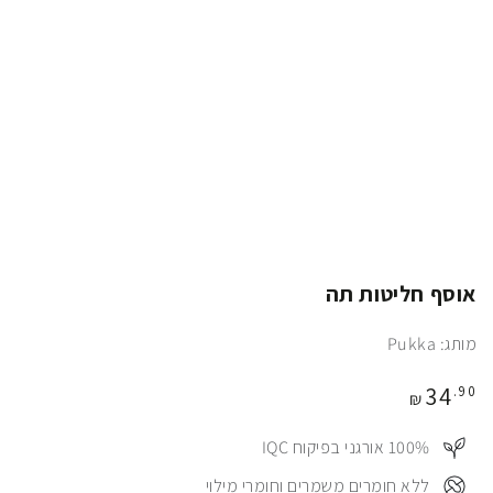
אוסף חליטות תה
מותג: Pukka
מחיר
34
.90
₪
100%⠀ אורגני בפיקוח IQC
⠀ללא חומרים משמרים וחומרי מילוי