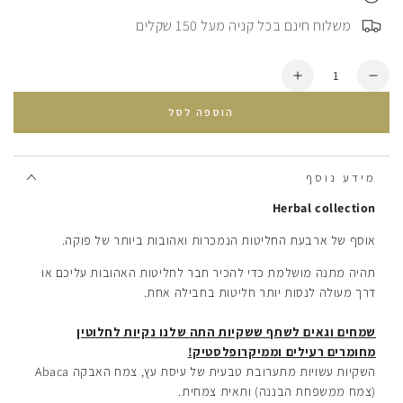
⠀משלוח חינם בכל קניה מעל 150 שקלים
כמות
הסרת
הוספת
יחידה
עוד
הוספה לסל
מ
אוסף
אוסף
חליטות
חליטות
תה
תה
מידע נוסף
Herbal collection
אוסף של ארבעת החליטות הנמכרות ואהובות ביותר של פוקה.
תהיה מתנה מושלמת כדי להכיר חבר לחליטות האהובות עליכם או
דרך מעולה לנסות יותר חליטות בחבילה אחת.
שמחים וגאים לשתף ששקיות התה שלנו נקיות לחלוטין
מחומרים רעילים וממיקרופלסטיק!
השקיות עשויות מתערובת טבעית של עיסת עץ, צמח האבקה Abaca
(צמח ממשפחת הבננה) ותאית צמחית.