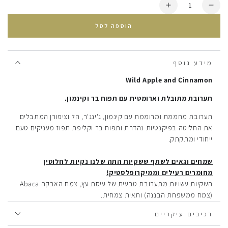
כמות
הסרת
הוספת
יחידה
עוד
הוספה לסל
מ
חליטת
חליטת
תה
תה
תפוח
תפוח
בר
מידע נוסף
בר
וקינמון
Wild Apple and Cinnamon
וקינמון
תערובת מתובלת וארומטית עם תפוח בר וקינמון.
תערובת מחממת ומרוממת עם קינמון, ג'ינג'ר, הל וציפורן המתבלים
את החליטה בפיקנטיות נהדרת ותפוח בר וקליפת תפוז מעניקים טעם
ייחודי ומתקתק.
שמחים וגאים לשתף ששקיות התה שלנו נקיות לחלוטין
מחומרים רעילים וממיקרופלסטיק!
השקיות עשויות מתערובת טבעית של עיסת עץ, צמח האבקה Abaca
(צמח ממשפחת הבננה) ותאית צמחית.
החוט עשוי מכותנה אורגנית, והחיבור שלעיתים נעשה בתעשייה
רכיבים עיקריים
בעזרת כימיקלים וחומר הדבקה לא רצויים מתבצע אצלנו בתפירה