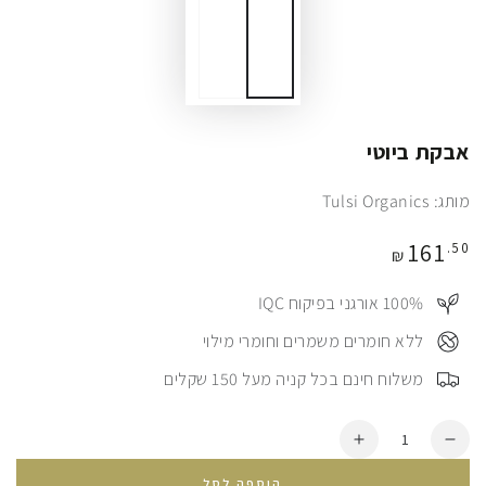
אבקת ביוטי
מותג: Tulsi Organics
מחיר
161
.50
₪
100%⠀ אורגני בפיקוח IQC
⠀ללא חומרים משמרים וחומרי מילוי
⠀משלוח חינם בכל קניה מעל 150 שקלים
כמות
הסרת
הוספת
יחידה
עוד
הוספה לסל