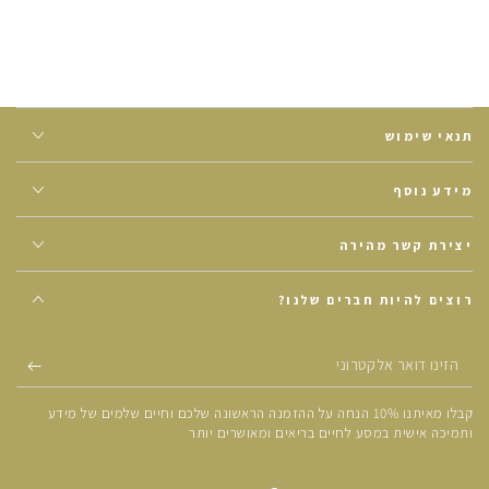
שטאוורי, עלי טולסי, אבקת תותי לינגונברי בר.
איך להשתמש:
כפית שטוחה עד 3 פעמים ביום. ניתן להכניס את
התערובת בחליטה עם מים רותחים, לסמודי, לבישולים, מרקים,
שוקולדים וסלטים.
תנאי שימוש
מידע נוסף
יצירת קשר מהירה
רוצים להיות חברים שלנו?
הזינו
דואר
קבלו מאיתנו 10% הנחה על ההזמנה הראשונה שלכם וחיים שלמים של מידע
אלקטרוני
ותמיכה אישית במסע לחיים בריאים ומאושרים יותר