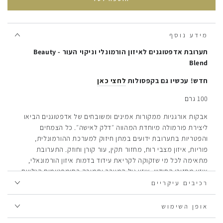
מ
אבקת
אבקת
ביוטי
ביוטי
מידע נוסף
תערובת אדפטוגנים לאיזון הורמונלי וניקוי העור - Beauty
Blend
חדש! עכשיו גם בקפסולות
לחצי כאן
100 גרם
אבקות אורגניות ממקורות אמינים ומשובחים של אדפטוגנים הביאו
ליצירת פורמולה מיוחדת המהווה ״דלק לאישה״. כל הצמחים
והפטריות בתערובת ידועים במתן חיזוק למערכת ההורמונלית,
פוריות, איזון מצבי רוח, מחזור תקין, עור קורן וחוזק.
התערובת
מתאימה לכל מי שזקוקה לקריאת עידוד בדמות איזון הורמונאלי,
איזון מחזורי החודש, איזון גיל המעבר ותמיכה בסימפטומים הנלווים.
רכיבים עיקריים
צמחים אדפטוגנים בהגדרתם אינם רעילים או מייצרים תופעות לוואי,
לקיחתם לאורך זמן מגבירה את חסינות הגוף ועמידותו לשינויים.
אופן השימוש
רכיבי המוצר:
פטריית ריישי, שורש מאקה, פרי אמלה, שורש