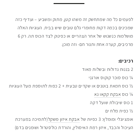
לפעמים כל מה שמתחשק זה משהו קטן, מתוק ומשביע – ועדיף כזה
שמכינים בכמה דקות מחומרי גלם טובים שיש בבית. העוגיות האלה
מושלמות כנשנוש של אחר הצהריים או כפינוק לצד הכוס תה. רק 6
מרכיבים, קערה אחת ותנור חם- וזה מוכן.
רכיבים:
2 בננות גדולות ובשלות מאוד
¼ כוס סוכר קוקוס אורגני
½ כוס חמאת בוטנים או שקדים טבעית + 2 כפות לתוספת מעל העוגיות
¼ כוס
אבקת קקאו נא
1 כוס שיבולת שועל דקה
½ כפית מלח ים
אופציונלי ומומלץ: 3 כפיות של
אבקת איזון משקל
(ל
תמיכה במערכת
העיכול והכבד, איזון רמת האיסולין, והורדת כולסטרול ושומנים בדם)