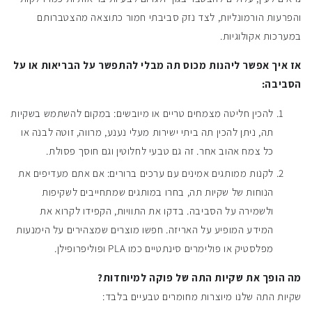
והפרעות הורמונליות, לצד נזק סביבתי חמור כתוצאה מהצטברותם
במערכות אקולוגיות.
אז איך אפשר ליהנות מכוס תה מבלי להתפשר על הבריאות או על
הסביבה:
להכין חליטה מצמחים טריים או מיובשים: במקום להשתמש בשקיות
תה, ניתן להכין תה ביתי ישירות מעלי נענע, מרווה, זוטה לבנה או
כל צמח אהוב אחר. זה גם טבעי לחלוטין וגם חוסך פסולת.
לקנות ממותגים אמינים עם ערכים ברורים: אם אתם מעדיפים את
הנוחות של שקיות תה, בחרו במותגים שמתחייבים לשקיפות
ולשמירה על הסביבה. בדקו את התוויות, הקפידו לקרוא את
המידע המופיע על האריזה. חפשו מוצרים שמצהירים על הימנעות
מפלסטיק או פולימרים סינתטיים כמו PLA ופוליפרופילן.
מה הופך את שקיות התה של פוקה למיוחדות?
שקיות התה שלנו מיוצרות מחומרים טבעיים בלבד: