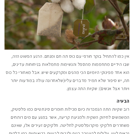
אין כמו להתחיל בוקר חורפי עם כוס תה חם ומנחם. הרגע הפשוט הזה,
שבו הידיים מתחממות מהספל והנשימות מתמלאות בניחוחות עדינים,
הוא אחד מפינוקי היומיום הכי מהנים ומקרקעים שיש. אבל מאחורי כל כוס
תה, יש סיפור שלא תמיד מדברים עליו(שלאחרונה עולה במודעות יותר
ויותר אצל אנשים): שקיות התה עצמן.
הבעיה
רוב שקיות התה הנמכרות כיום מכילות חומרים סינתטיים כמו פלסטיק,
המשמשים לחיזוק השקית ולמניעת קריעה, אשר במגע עם מים רותחים
משחררים חלקיקי מיקרופלסטיק לחליטה. חלקיקים זעירים אלו, שאינם
נראים לעין, עלולים להצטבר בגוף ולגרום לבעיות בריאותיות כמו דלקות