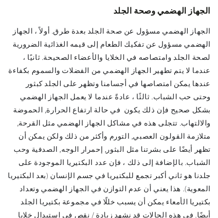
الجهاز الهضمي وصحة الجلد
الجهاز الهضمي مسؤول عن صحة الجلد بعدة طرق. أولاً ، الجهاز
الهضمي مسؤول عن تفكيك الطعام إلى قيمه الغذائية الضرورية
لصحة الجلد وامتصاصه في الخلايا والأعضاء الصحيحة. ثانيًا ،
عندما لا يتم تطهير الجهاز الهضمي من الفضلات والسموم بكفاءة
عندها يمكن امتصاصها في أجسامنا وتظهر على الجلد كبثور
وحتى حب الشباب. ثالثًا ، عادةً عندما لا يعمل الجهاز الهضمي
بشكل صحيح فإن ذلك يكون في حالة ارتفاع الحرارة, الحموضة
والالتهاب. تتجلى هذه في مشاكل الجهاز الهضمي مثل القرحة,
متلازمة القولون العصبي, التورم وأكثر من ذلك ولكن يمكن أن
تظهر أيضًا على بشرتنا مثل البثور, إحمرار الوجه, الصدفية وحب
الشباب. بالإضافة إلى ذلك ، فإن عدد البكتيريا الموجودة على
جلدنا هو ثاني أكبر تجمع للبكتيريا في جسم الإنسان (بعد البكتيريا
المعوية). هذا يعني أن عدم التوازن في الجهاز الهضمي وتعداد
بكتيريا الأمعاء يمكن أن يسبب خللًا في مجموعة بكتيريا الجلد
أيضًا. في هذه الحالات قد نشهد زيادة / نقص في استبدال خلايا