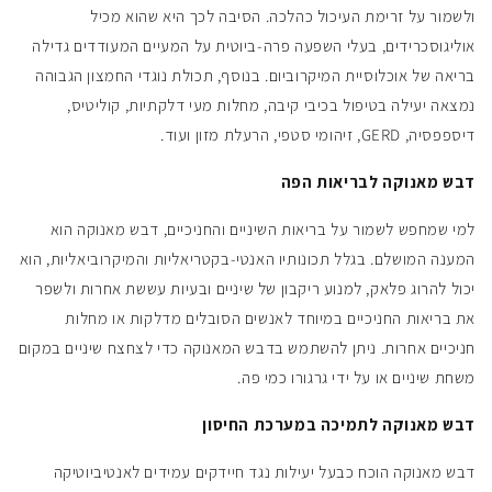
ולשמור על זרימת העיכול כהלכה. הסיבה לכך היא שהוא מכיל
אוליגוסכרידים, בעלי השפעה פרה-ביוטית על המעיים המעודדים גדילה
בריאה של אוכלוסיית המיקרוביום. בנוסף, תכולת נוגדי החמצון הגבוהה
נמצאה יעילה בטיפול בכיבי קיבה, מחלות מעי דלקתיות, קוליטיס,
דיספפסיה, GERD, זיהומי סטפי, הרעלת מזון ועוד.
דבש מאנוקה לבריאות הפה
למי שמחפש לשמור על בריאות השיניים והחניכיים, דבש מאנוקה הוא
המענה המושלם. בגלל תכונותיו האנטי-בקטריאליות והמיקרוביאליות, הוא
יכול להרוג פלאק, למנוע ריקבון של שיניים ובעיות עששת אחרות ולשפר
את בריאות החניכיים במיוחד לאנשים הסובלים מדלקות או מחלות
חניכיים אחרות. ניתן להשתמש בדבש המאנוקה כדי לצחצח שיניים במקום
משחת שיניים או על ידי גרגורו כמי פה.
דבש מאנוקה לתמיכה במערכת החיסון
דבש מאנוקה הוכח כבעל יעילות נגד חיידקים עמידים לאנטיביוטיקה