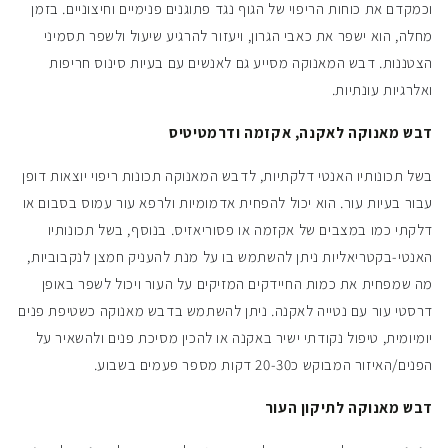
וכמקדם את כוחות הריפוי של הגוף נגד פתוגנים פנימיים וחיצוניים. בזמן
מחלה, הוא ישפר את כאבי הגרון, ויעזור להרגיע שיעול ולשפר תסמיני
הצטננות. דבש המאנוקה מסייע גם לאנשים עם בעיות סינוס חריפות
ואלרגיות עונתיות.
דבש מאנוקה לאקנה, אקזמה ודרמטיטיס
בשל תכונותיו האנטי דלקתיות, לדבש המאנוקה תכונות ריפוי יוצאות דופן
עבור בעיות עור. הוא יכול להפחית אדמומיות ולרפא עור עמוס בסבום או
דלקתי כמו במצבים של אקזמה או פסוריאזיס. בנוסף, בשל תכונותיו
האנטי-בקטריאליות ניתן להשתמש בו על מנת להעניק חמצן לנקבוביות,
מה שמפחית את כמות החיידקים המזיקים על העור ויכול לשפר באופן
דרסטי עור עם נטייה לאקנה. ניתן להשתמש בדבש מאנוקה כשטיפת פנים
יומיומית, טיפול נקודתי ישיר באקנה או להכין מסיכת פנים ולהשאיר על
הפנים/האיזור המבוקש כ20-30 דקות מספר פעמים בשבוע.
דבש מאנוקה לתיקון העור