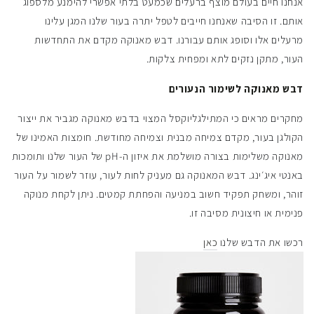
אנחנו חיים בעולם מוצף ברעלים שכמעט בלתי אפשרי להימנע מלספוג
אותם. זו הסיבה שאנחנו חייבים לטפל יתרה בעור שלנו המגן עלינו
מרעלים אלו וסופג אותם עבורנו. דבש מאנוקה מקדם את התחדשות
העור, מתקן נזקים לתא ומפחית צלקות.
דבש מאנוקה לשימור הנעורים
מחקרים מראים כי המתילגליוקסל המצוי בדבש מאנוקה מגביר את ייצור
הקולגן בעור, מקדם צמיחה מבנית וצמיחה מחודשת. חומצות האמינו של
מאנוקה משלימות בצורה מושלמת את איזון ה-pH של העור שלנו ותומכות
באנטי איג׳ינג. דבש המאנוקה גם מעניק לחות לעור, עוזר לשמור על העור
זוהר, ומשחק תפקיד חשוב במניעה והפחתת קמטים. ניתן לקחת מנוקה
פנימית או חיצונית מסיבה זו.
רכשו את הדבש שלנו
כאן